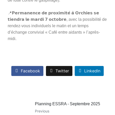
de lutte contre le gaspillage).
📍𝗣𝗲𝗿𝗺𝗮𝗻𝗲𝗻𝗰𝗲 𝗱𝗲 𝗽𝗿𝗼𝘅𝗶𝗺𝗶𝘁𝗲́ 𝗮̀ 𝗢𝗿𝗰𝗵𝗶𝗲𝘀 𝘀𝗲
𝘁𝗶𝗲𝗻𝗱𝗿𝗮 𝗹𝗲 𝗺𝗮𝗿𝗱𝗶 𝟳 𝗼𝗰𝘁𝗼𝗯𝗿𝗲, avec la possibilité de
rendez-vous individuels le matin et un temps
d’échange convivial « Café entre aidants » l’après-
midi.
Facebook
Twitter
LinkedIn
Planning ESSRA - Septembre 2025
Previous