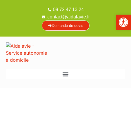
09 72 47 13 24
Ouvrir la 
contact@aidalavie.fr
Demande de devis
PROGRAMME
OCTOBRE 2025