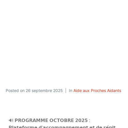
: Plateforme
d’accompagnement
et de répit des
Aidants du
Douaisis
Posted on
26 septembre 2025
In
Aide aux Proches Aidants
🔊 𝗣𝗥𝗢𝗚𝗥𝗔𝗠𝗠𝗘 𝗢𝗖𝗧𝗢𝗕𝗥𝗘 𝟮𝟬𝟮𝟱 :
𝗣𝗹𝗮𝘁𝗲𝗳𝗼𝗿𝗺𝗲 𝗱’𝗮𝗰𝗰𝗼𝗺𝗽𝗮𝗴𝗻𝗲𝗺𝗲𝗻𝘁 𝗲𝘁 𝗱𝗲 𝗿𝗲́𝗽𝗶𝘁