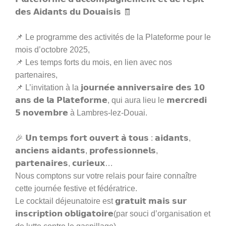
𝗱𝗲𝘀 𝗔𝗶𝗱𝗮𝗻𝘁𝘀 𝗱𝘂 𝗗𝗼𝘂𝗮𝗶𝘀𝗶𝘀 🧾
📌 Le programme des activités de la Plateforme pour le
mois d’octobre 2025,
📌 Les temps forts du mois, en lien avec nos
partenaires,
📌 L’invitation à la 𝗷𝗼𝘂𝗿𝗻𝗲́𝗲 𝗮𝗻𝗻𝗶𝘃𝗲𝗿𝘀𝗮𝗶𝗿𝗲 𝗱𝗲𝘀 𝟭𝟬
𝗮𝗻𝘀 𝗱𝗲 𝗹𝗮 𝗣𝗹𝗮𝘁𝗲𝗳𝗼𝗿𝗺𝗲, qui aura lieu le 𝗺𝗲𝗿𝗰𝗿𝗲𝗱𝗶
𝟱 𝗻𝗼𝘃𝗲𝗺𝗯𝗿𝗲 à Lambres-lez-Douai.
🎉 𝗨𝗻 𝘁𝗲𝗺𝗽𝘀 𝗳𝗼𝗿𝘁 𝗼𝘂𝘃𝗲𝗿𝘁 𝗮̀ 𝘁𝗼𝘂𝘀 : 𝗮𝗶𝗱𝗮𝗻𝘁𝘀,
𝗮𝗻𝗰𝗶𝗲𝗻𝘀 𝗮𝗶𝗱𝗮𝗻𝘁𝘀, 𝗽𝗿𝗼𝗳𝗲𝘀𝘀𝗶𝗼𝗻𝗻𝗲𝗹𝘀,
𝗽𝗮𝗿𝘁𝗲𝗻𝗮𝗶𝗿𝗲𝘀, 𝗰𝘂𝗿𝗶𝗲𝘂𝘅…
Nous comptons sur votre relais pour faire connaître
cette journée festive et fédératrice.
Le cocktail déjeunatoire est 𝗴𝗿𝗮𝘁𝘂𝗶𝘁 𝗺𝗮𝗶𝘀 𝘀𝘂𝗿
𝗶𝗻𝘀𝗰𝗿𝗶𝗽𝘁𝗶𝗼𝗻 𝗼𝗯𝗹𝗶𝗴𝗮𝘁𝗼𝗶𝗿𝗲(par souci d’organisation et