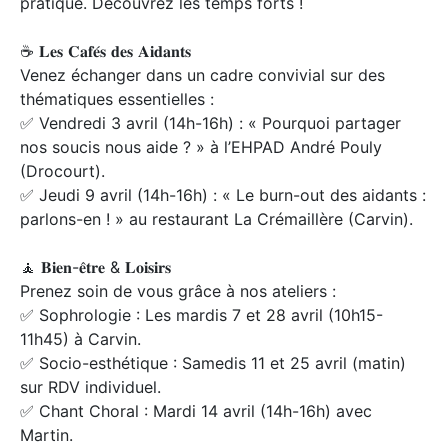
pratique. Découvrez les temps forts !
☕ 𝐋𝐞𝐬 𝐂𝐚𝐟𝐞́𝐬 𝐝𝐞𝐬 𝐀𝐢𝐝𝐚𝐧𝐭𝐬
Venez échanger dans un cadre convivial sur des
thématiques essentielles :
✅ Vendredi 3 avril (14h-16h) : « Pourquoi partager
nos soucis nous aide ? » à l’EHPAD André Pouly
(Drocourt).
✅ Jeudi 9 avril (14h-16h) : « Le burn-out des aidants :
parlons-en ! » au restaurant La Crémaillère (Carvin).
🧘 𝐁𝐢𝐞𝐧-𝐞̂𝐭𝐫𝐞 & 𝐋𝐨𝐢𝐬𝐢𝐫𝐬
Prenez soin de vous grâce à nos ateliers :
✅ Sophrologie : Les mardis 7 et 28 avril (10h15-
11h45) à Carvin.
✅ Socio-esthétique : Samedis 11 et 25 avril (matin)
sur RDV individuel.
✅ Chant Choral : Mardi 14 avril (14h-16h) avec
Martin.