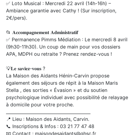
✅ Loto Musical : Mercredi 22 avril (14h-16h) –
Ambiance garantie avec Cathy ! (Sur inscription,
2€/pers).
📂 𝐀𝐜𝐜𝐨𝐦𝐩𝐚𝐠𝐧𝐞𝐦𝐞𝐧𝐭 𝐀𝐝𝐦𝐢𝐧𝐢𝐬𝐭𝐫𝐚𝐭𝐢𝐟
✅ Permanence Pimms Médiation : Le mercredi 8 avril
(9h30-11h30). Un coup de main pour vos dossiers
APA, MDPH ou retraite ? Prenez rendez-vous !
💡𝐋𝐞 𝐬𝐚𝐯𝐢𝐞𝐳-𝐯𝐨𝐮𝐬 ?
La Maison des Aidants Hénin-Carvin propose
également des séjours de répit à la Maison Maris
Stella , des sorties « Évasion » et du soutien
psychologique individuel avec possibilité de relayage
à domicile pour votre proche.
________________________________________
📍 Lieu : Maison des Aidants, Carvin.
📞 Inscriptions & Infos : 03 21 77 47 48
📧 Contact : maisondesaidants@ghsc.fr