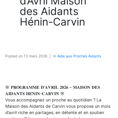
d’Avril Maison
des Aidants
Hénin-Carvin
Posted on
13 mars 2026
In
Aide aux Proches Aidants
🌸 𝐏𝐑𝐎𝐆𝐑𝐀𝐌𝐌𝐄 𝐃’𝐀𝐕𝐑𝐈𝐋 𝟐𝟎𝟐𝟔 – 𝐌𝐀𝐈𝐒𝐎𝐍 𝐃𝐄𝐒
𝐀𝐈𝐃𝐀𝐍𝐓𝐒 𝐇𝐄́𝐍𝐈𝐍-𝐂𝐀𝐑𝐕𝐈𝐍 🌸
Vous accompagnez un proche au quotidien ? La
Maison des Aidants de Carvin vous propose un mois
d’avril riche en partages, en détente et en soutien