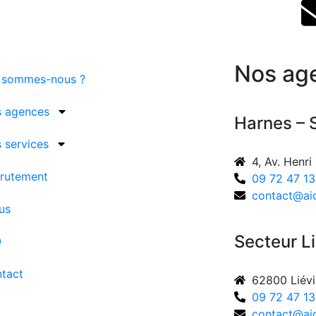
Nos ag
 sommes-nous ?
 agences
Harnes – S
 services
4, Av. Henr
rutement
09 72 47 13
contact@aid
us
Secteur L
Q
tact
62800 Liévi
09 72 47 13
contact@aid