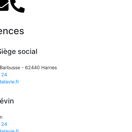
ences
iège social
i Barbusse - 62440 Harnes
 24
alavie.fr
iévin
n
 24
alavie.fr